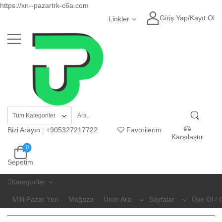
https://xn--pazartrk-c6a.com
Giriş Yap
/
Kayıt Ol
Linkler
Bizi Arayın
:
+905327217722
Favorilerim
Karşılaştır
0
Sepetim
Kategoriler
Milli Pazar Yeri
Mağaza
Ürün Ara
Sayfalar
Üye Ol / 