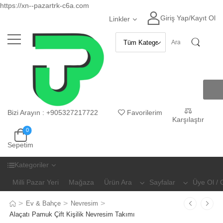
https://xn--pazartrk-c6a.com
Giriş Yap
/
Kayıt Ol
Linkler
Bizi Arayın
:
+905327217722
Favorilerim
Karşılaştır
0
Sepetim
Kategoriler
Milli Pazar Yeri
Mağaza
Ürün Ara
Sayfalar
Üye Ol / 
>
>
>
Ev & Bahçe
Nevresim
Alaçatı Pamuk Çift Kişilik Nevresim Takımı