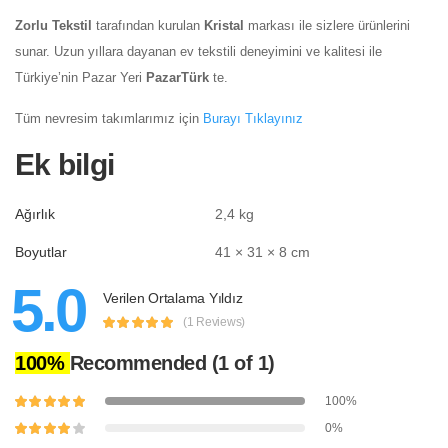
Zorlu Tekstil
tarafından kurulan
Kristal
markası ile sizlere ürünlerini
sunar. Uzun yıllara dayanan ev tekstili deneyimini ve kalitesi ile
Türkiye’nin Pazar Yeri
PazarTürk
te.
Tüm nevresim takımlarımız için
Burayı Tıklayınız
Ek bilgi
Ağırlık
2,4 kg
Boyutlar
41 × 31 × 8 cm
5.0
Verilen Ortalama Yıldız
(1 Reviews)
100%
Recommended
(1 of 1)
100%
0%