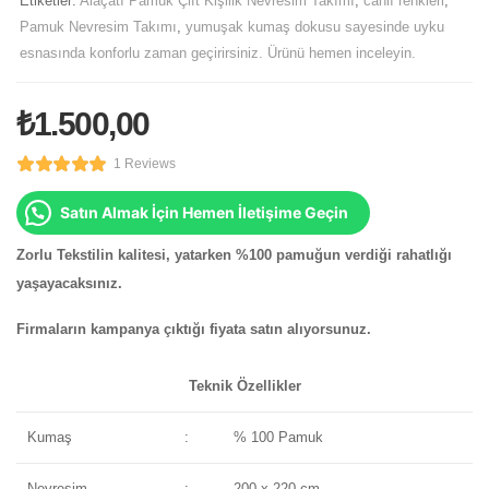
Etiketler:
Alaçatı Pamuk Çift Kişilik Nevresim Takımı
,
canlı renkleri
,
Pamuk Nevresim Takımı
,
yumuşak kumaş dokusu sayesinde uyku
esnasında konforlu zaman geçirirsiniz. Ürünü hemen inceleyin.
₺
1.500,00
1 Reviews
Satın Almak İçin Hemen İletişime Geçin
Zorlu Tekstilin kalitesi, yatarken %100 pamuğun verdiği rahatlığı
yaşayacaksınız.
Firmaların kampanya çıktığı fiyata satın alıyorsunuz.
Teknik Özellikler
Kumaş
:
% 100 Pamuk
Nevresim
:
200 x 220 cm