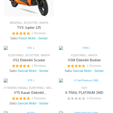
BENZINLI
,
SCOOTER
,
VASITA
TVS Jupiter 125
1 Reviews
Satıcı
Favori Motor - Serdar
ELEKTRIKLI
,
SCOOTER
,
VASITA
ELEKTRIKLI
,
VASITA
VS1 Elektrikli Scooter
VSM Elektrikli Bisiklet
1 Reviews
1 Reviews
Satıcı
Sancak Motor - Serdar
Satıcı
Sancak Motor - Serdar
3 TEKERLI KASALI
,
ELEKTRIKLI
,
VASITA
SUV
VT5 Kasalı Elektrikli
X-TRAIL PLATINUM 2WD
Moped
1 Reviews
0 Reviews
Satıcı
Sancak Motor - Serdar