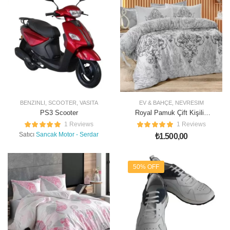
BENZINLI
,
SCOOTER
,
VASITA
EV & BAHÇE
,
NEVRESIM
PS3 Scooter
Royal Pamuk Çift Kişilik
Nevresim Takımı
1 Reviews
1 Reviews
Satıcı
Sancak Motor - Serdar
₺
1.500,00
50% OFF