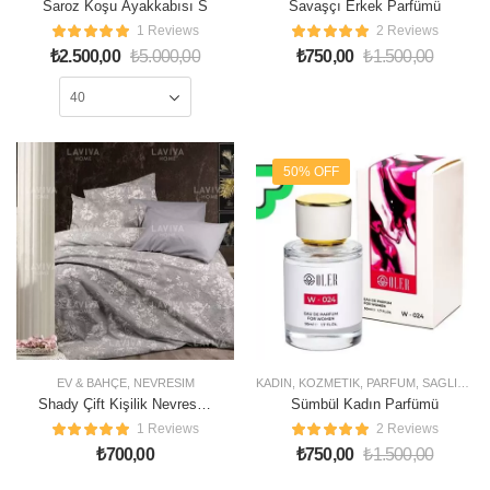
Saroz Koşu Ayakkabısı S
Savaşçı Erkek Parfümü
1 Reviews
2 Reviews
₺
2.500,00
₺
5.000,00
₺
750,00
₺
1.500,00
50% OFF
EV & BAHÇE
,
NEVRESIM
KADIN
,
KOZMETIK
,
PARFÜM
,
SAĞLIK & GÜZELLIK
Shady Çift Kişilik Nevresim
Sümbül Kadın Parfümü
Takımı
1 Reviews
2 Reviews
₺
700,00
₺
750,00
₺
1.500,00