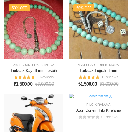
50% OFF
50% OFF
AKSESUAR
,
ERKEK
,
MODA
AKSESUAR
,
ERKEK
,
MODA
Turkuaz Kayı 8 mm Tesbih
Turkuaz Tuğralı 8 mm
Tesbih
1 Reviews
1 Reviews
₺
1.500,00
₺
3.000,00
₺
1.500,00
₺
3.000,00
FILO KIRALAMA
Uzun Dönem Filo Kiralama
0 Reviews