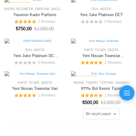
50% OFF
KADIN
,
KOZMETIK
,
PARFÜM
,
SAĞLIK & GÜZELLIK
SUV
,
VASITA
Yasemin Kadın Parfümü
Yeni Juke Platinum DCT
2 Reviews
0 Reviews
₺
750,00
₺
1.500,00
SUV
,
VASITA
HAFIF TICARI
,
VASITA
Yeni Juke Platinum DCT
Yeni Nissan Townstar
(Çift Renk)
Combi
0 Reviews
1 Reviews
50% OFF
HAFIF TICARI
,
VASITA
MODA
,
TIŞÖRT
,
TOPTAN
,
ÜNISEKS
Yeni Nissan Townstar Van
𐱅𐰇𐰼𐰜 Bol Kesim Tişört
1 Reviews
1 Reviews
₺
500,00
₺
1.000,00