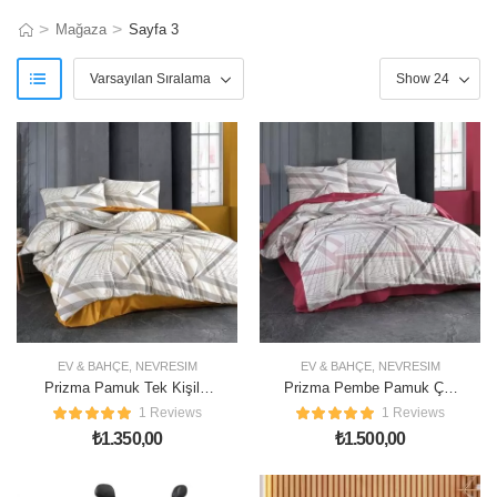
>
>
Mağaza
Sayfa 3
EV & BAHÇE
,
NEVRESIM
EV & BAHÇE
,
NEVRESIM
Prizma Pamuk Tek Kişilik
Prizma Pembe Pamuk Çift
Nevresim Takımı
Kişilik Nevresim Takımı
1 Reviews
1 Reviews
₺
1.350,00
₺
1.500,00