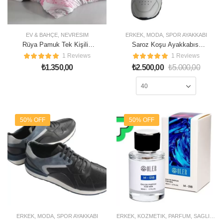
EV & BAHÇE
,
NEVRESIM
ERKEK
,
MODA
,
SPOR AYAKKABI
Rüya Pamuk Tek Kişilik
Saroz Koşu Ayakkabısı
Nevresim Takımı
BM
1 Reviews
1 Reviews
₺
1.350,00
₺
2.500,00
₺
5.000,00
50% OFF
50% OFF
ERKEK
,
MODA
,
SPOR AYAKKABI
ERKEK
,
KOZMETIK
,
PARFÜM
,
SAĞLIK & GÜZELLIK