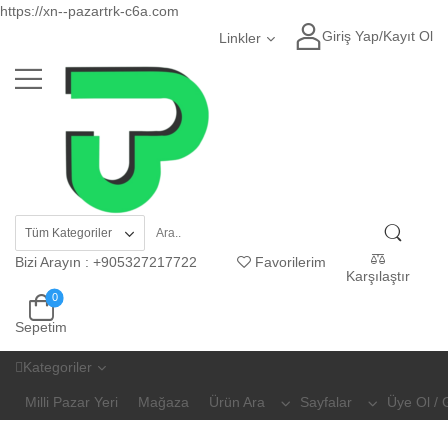
https://xn--pazartrk-c6a.com
Giriş Yap
/
Kayıt Ol
Linkler
Bizi Arayın
:
+905327217722
Favorilerim
Karşılaştır
0
Sepetim
Kategoriler
Milli Pazar Yeri
Mağaza
Ürün Ara
Sayfalar
Üye Ol / 