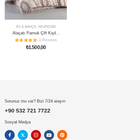
EV & BAHÇE
,
NEVRESIM
Alaçatı Pamuk Çift Kişilik
Nevresim Takımı
1 Reviews
₺
1.500,00
Sorunuz mu var? Bizi 7/24 arayın
+90 532 721 7722
Sosyal Medya