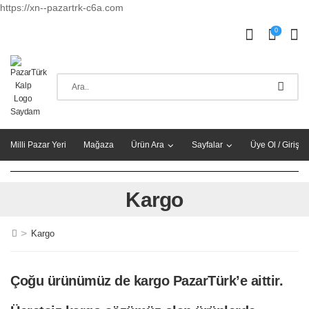
https://xn--pazartrk-c6a.com
0
Milli Pazar Yeri
Mağaza
Ürün Ara
Sayfalar
Üye Ol / Giriş Y
Kargo
>
Kargo
Çoğu ürünümüz de kargo PazarTürk’e aittir.