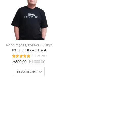
MODA
,
TIŞÖRT
,
TOPTAN
,
ÜNISEKS
𐱅𐰇𐰼𐰜 Bol Kesim Tişört
1 Reviews
₺
500,00
₺
1.000,00