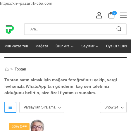
https://xn--pazartrk-c6a.com
0
Milli Pazar Yeri
Mağaza
Ürün Ara
Sayfalar
Üye Ol / Giriş Y
>
Toptan
Toptan satın almak için mağaza fotoğrafınızı çekip, vergi
levhanızla WhatsApp’tan gönderin, kaç seri talebiniz
olduğunu belirtin, size özel fiyatımızı sunalım.
50% OFF