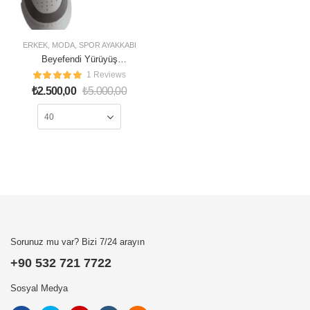
ERKEK
,
MODA
,
SPOR AYAKKABI
Beyefendi Yürüyüş
Ayakkabısı
1 Reviews
₺
2.500,00
₺
5.000,00
Sorunuz mu var? Bizi 7/24 arayın
+90 532 721 7722
Sosyal Medya