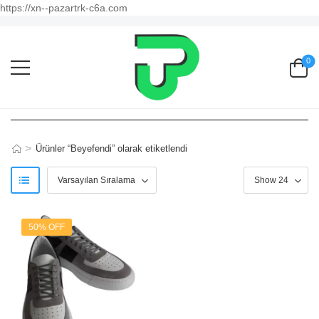
https://xn--pazartrk-c6a.com
0
>
Ürünler “Beyefendi” olarak etiketlendi
50% OFF