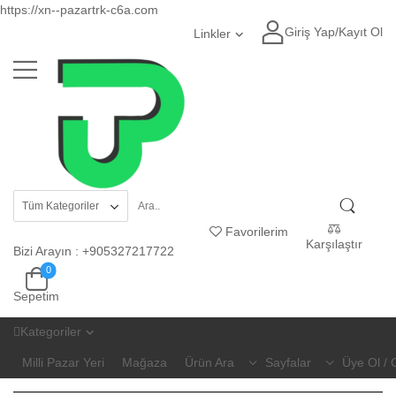
https://xn--pazartrk-c6a.com
Giriş Yap
/
Kayıt Ol
Linkler
Favorilerim
Karşılaştır
Bizi Arayın
:
+905327217722
0
Sepetim
Kategoriler
Milli Pazar Yeri
Mağaza
Ürün Ara
Sayfalar
Üye Ol / 