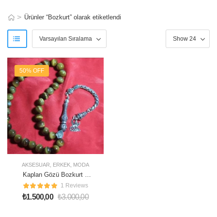
>
Ürünler “Bozkurt” olarak etiketlendi
50% OFF
AKSESUAR
,
ERKEK
,
MODA
Kaplan Gözü Bozkurt 8
mm Tesbih
1 Reviews
₺
1.500,00
₺
3.000,00