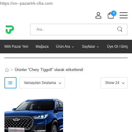
https://xn--pazartrk-c6a.com
0
Milli Pazar Yeri
Mağaza
Ürün Ara
Sayfalar
Üye Ol / Giriş Y
>
Ürünler “Chery Tiggo8” olarak etiketlendi