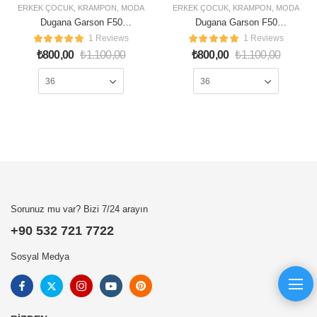
ERKEK ÇOCUK
,
KRAMPON
,
MODA
ERKEK ÇOCUK
,
KRAMPON
,
MODA
Dugana Garson F50
Dugana Garson F50
Krampon Füme Turkuaz
Krampon Su Yeşil Fıstık
1 Reviews
1 Reviews
Sarı
₺
800,00
₺
1.100,00
₺
800,00
₺
1.100,00
Sorunuz mu var? Bizi 7/24 arayın
+90 532 721 7722
Sosyal Medya