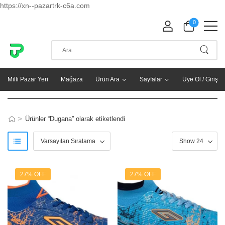
https://xn--pazartrk-c6a.com
0
Milli Pazar Yeri
Mağaza
Ürün Ara
Sayfalar
Üye Ol / Giriş Y
>
Ürünler “Dugana” olarak etiketlendi
27% OFF
27% OFF