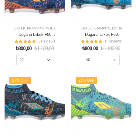
ERKEK
,
KRAMPON
,
MODA
ERKEK
,
KRAMPON
,
MODA
Dugana Erkek F50
Dugana Erkek F50
Krampon Mavi Turuncu
Krampon Turkuaz Lacivert
1 Reviews
1 Reviews
₺
800,00
₺
1.100,00
₺
800,00
₺
1.100,00
27% OFF
27% OFF