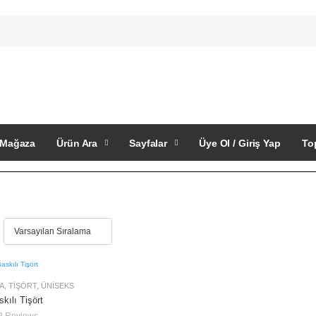
Mağaza
Ürün Ara
Sayfalar
Üye Ol / Giriş Yap
To
A
,
TIŞÖRT
,
ÜNISEKS
kılı Tişört