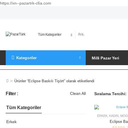
https://xn--pazartrk-c6a.com
Kategoriler
Milli Pazar Yeri
>
Ürünler “Eclipse Baskılı Tişört” olarak etiketlendi
Filter :
Clean All
Sıralama Tercihi:
Tüm Kategoriler
50% OFF
ERKEK
,
KADIN
,
MOD
Erkek
Eclipse Bas
STOKLAR
TÜKENDI