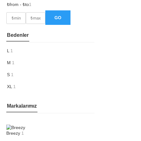
₺from - ₺to
1
GO
Bedenler
L
1
M
1
S
1
XL
1
Markalarımız
Breezy
1