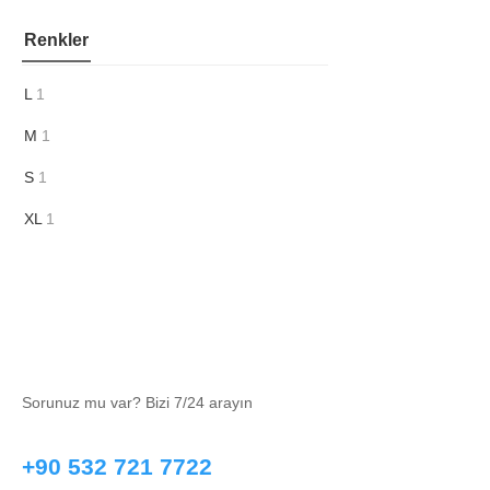
Renkler
L
1
M
1
S
1
XL
1
Sorunuz mu var? Bizi 7/24 arayın
+90 532 721 7722