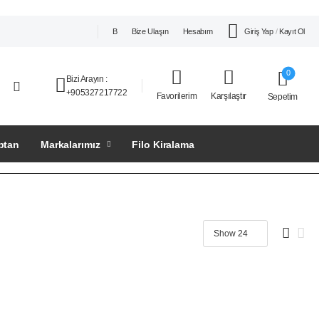
Giriş Yap
/
Kayıt Ol
B
Bize Ulaşın
Hesabım
0
Bizi Arayın
:
+905327217722
Favorilerim
Karşılaştır
Sepetim
ptan
Markalarımız
Filo Kiralama