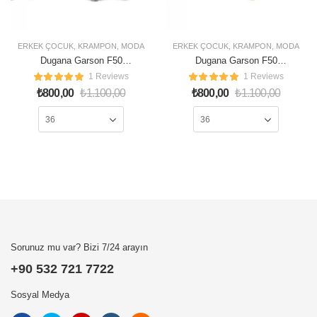
ERKEK ÇOCUK
,
KRAMPON
,
MODA
ERKEK ÇOCUK
,
KRAMPON
,
MODA
Dugana Garson F50
Dugana Garson F50
Krampon Füme Turkuaz
Krampon Su Yeşil Fıstık
1 Reviews
1 Reviews
Sarı
₺
800,00
₺
1.100,00
₺
800,00
₺
1.100,00
Sorunuz mu var? Bizi 7/24 arayın
+90 532 721 7722
Sosyal Medya