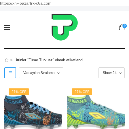
https://xn--pazartrk-c6a.com
0
>
Ürünler “Füme Turkuaz” olarak etiketlendi
27% OFF
27% OFF