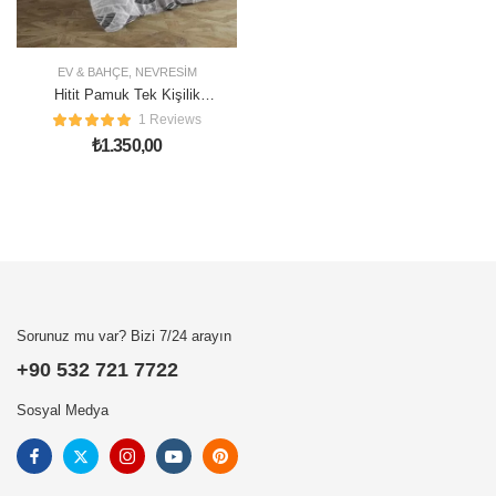
EV & BAHÇE
,
NEVRESIM
Hitit Pamuk Tek Kişilik
Nevresim Takımı
1 Reviews
₺
1.350,00
Sorunuz mu var? Bizi 7/24 arayın
+90 532 721 7722
Sosyal Medya