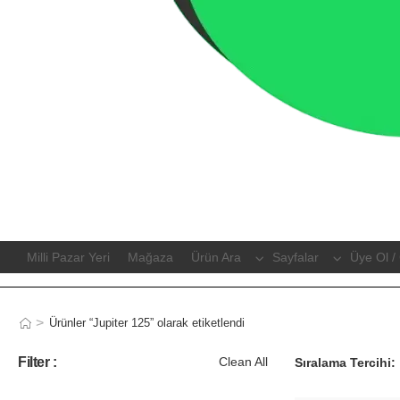
Milli Pazar Yeri
Mağaza
Ürün Ara
Sayfalar
Üye Ol / 
>
Ürünler “Jupiter 125” olarak etiketlendi
Filter :
Clean All
Sıralama Tercihi: