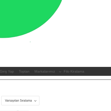
Giriş Yap
Toptan
Markalarımız
Filo Kiralama