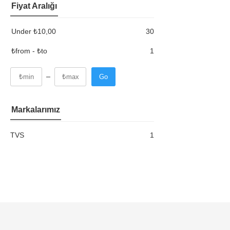
Fiyat Aralığı
Under
₺
10,00
30
₺from - ₺to
1
Go
Markalarımız
TVS
1