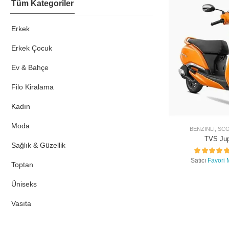
Tüm Kategoriler
Erkek
Erkek Çocuk
Ev & Bahçe
Filo Kiralama
Kadın
Moda
BENZINLI
,
SC
TVS Jup
Sağlık & Güzellik
Satıcı
Favori 
Toptan
Üniseks
Vasıta