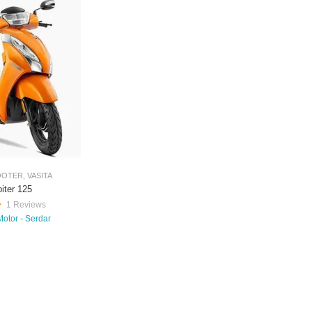
OOTER
,
VASITA
iter 125
1 Reviews
Motor - Serdar