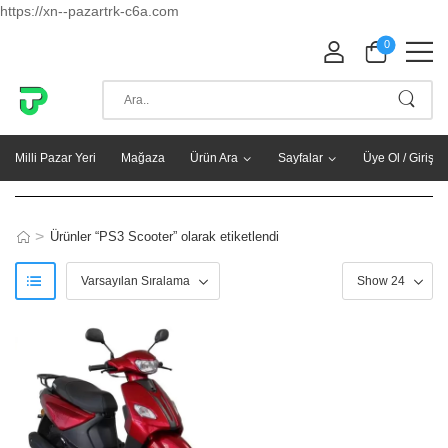
https://xn--pazartrk-c6a.com
0
Milli Pazar Yeri
Mağaza
Ürün Ara
Sayfalar
Üye Ol / Giriş Y
>
Ürünler “PS3 Scooter” olarak etiketlendi