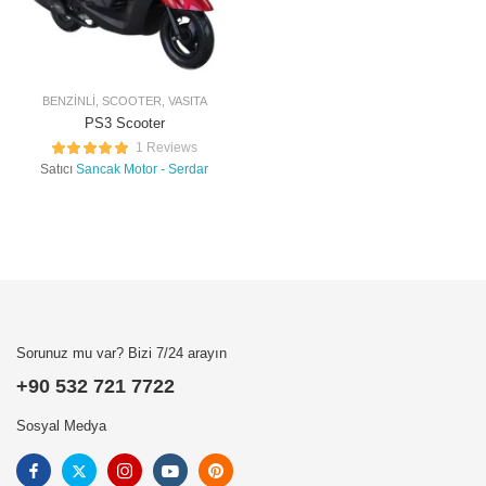
BENZINLI
,
SCOOTER
,
VASITA
PS3 Scooter
1 Reviews
Satıcı
Sancak Motor - Serdar
Sorunuz mu var? Bizi 7/24 arayın
+90 532 721 7722
Sosyal Medya