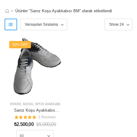
>
Ürünler “Saroz Koşu Ayakkabısı BM” olarak etiketlendi
50% OFF
ERKEK
,
MODA
,
SPOR AYAKKABI
Saroz Koşu Ayakkabısı
BM
1 Reviews
₺
2.500,00
₺
5.000,00