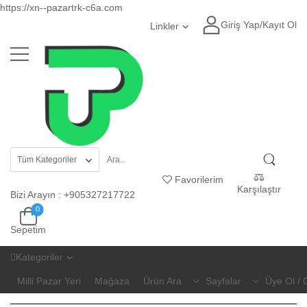
https://xn--pazartrk-c6a.com
Giriş Yap
/
Kayıt Ol
Linkler
Favorilerim
Karşılaştır
Bizi Arayın
:
+905327217722
0
Sepetim
Kategoriler
Milli Pazar Yeri
Mağaza
Ürün Ara
Sayfalar
Üye Ol / 