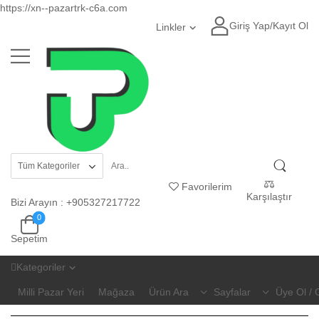
https://xn--pazartrk-c6a.com
Giriş Yap
/
Kayıt Ol
Linkler
Favorilerim
Karşılaştır
Bizi Arayın
:
+905327217722
0
Sepetim
Kategoriler
Milli Pazar Yeri
Mağaza
Ürün Ara
Sayfalar
Üye Ol / 