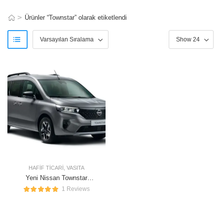
>
Ürünler “Townstar” olarak etiketlendi
HAFIF TICARI
,
VASITA
Yeni Nissan Townstar
Combi
1 Reviews