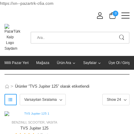
https://xn--pazartrk-c6a.com
0
Milli Pazar Yeri
Mağaza
Ürün Ara
Sayfalar
Üye Ol / Giriş Y
>
Ürünler “TVS Jupiter 125” olarak etiketlendi
BENZINLI
,
SCOOTER
,
VASITA
TVS Jupiter 125