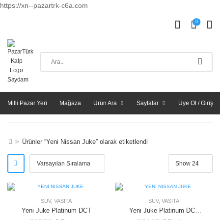
https://xn--pazartrk-c6a.com
0
Milli Pazar Yeri
Mağaza
Ürün Ara
Sayfalar
Üye Ol / Giriş Y
>
Ürünler “Yeni Nissan Juke” olarak etiketlendi
SUV
,
VASITA
SUV
,
VASITA
Yeni Juke Platinum DCT
Yeni Juke Platinum DCT
(Çift Renk)