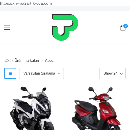
https://xn--pazartrk-c6a.com
0
>
>
Ürün markaları
Apec