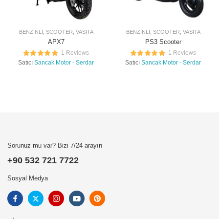
BENZINLI
,
SCOOTER
,
VASITA
BENZINLI
,
SCOOTER
,
VASITA
APX7
PS3 Scooter
1 Reviews
1 Reviews
Satıcı
Sancak Motor - Serdar
Satıcı
Sancak Motor - Serdar
Sorunuz mu var? Bizi 7/24 arayın
+90 532 721 7722
Sosyal Medya