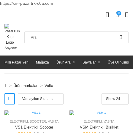
https://xn--pazartrk-c6a.com
0
Milli Pazar Yeri
Mağaza
Ürün Ara
Sayfalar
Üye Ol / Giriş Y
>
>
Ürün markaları
Volta
ELEKTRIKLI
,
SCOOTER
,
VASITA
ELEKTRIKLI
,
VASITA
VS1 Elektrikli Scooter
VSM Elektrikli Bisiklet