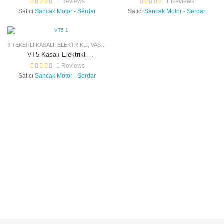
1 Reviews
1 Reviews
Satıcı
Sancak Motor - Serdar
Satıcı
Sancak Motor - Serdar
3 TEKERLI KASALI
,
ELEKTRIKLI
,
VASITA
VT5 Kasalı Elektrikli
Moped
1 Reviews
Satıcı
Sancak Motor - Serdar