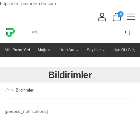
https://xn--pazartrk-c6a.com
0
Milli Pazar Yeri
Mağaza
Ürün Ara
Sayfalar
Üye Ol / Giriş Y
Bildirimler
>
Bildirimler
[peepso_notifications]