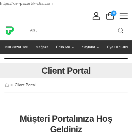
https://xn--pazartrk-c6a.com
0
Milli Pazar Yeri
Mağaza
Ürün Ara
Sayfalar
Üye Ol / Giriş Y
Client Portal
>
Client Portal
Müşteri Portalınıza Hoş
Geldiniz