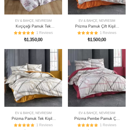
EV & BAHÇE
,
NEVRESIM
EV & BAHÇE
,
NEVRESIM
Kırçiçeği Pamuk Tek
Prizma Pamuk Çift Kişilik
Kişilik Nevresim Takımı
Nevresim Takımı
1 Reviews
1 Reviews
₺
1.350,00
₺
1.500,00
EV & BAHÇE
,
NEVRESIM
EV & BAHÇE
,
NEVRESIM
Prizma Pamuk Tek Kişilik
Prizma Pembe Pamuk Çift
Nevresim Takımı
Kişilik Nevresim Takımı
1 Reviews
1 Reviews