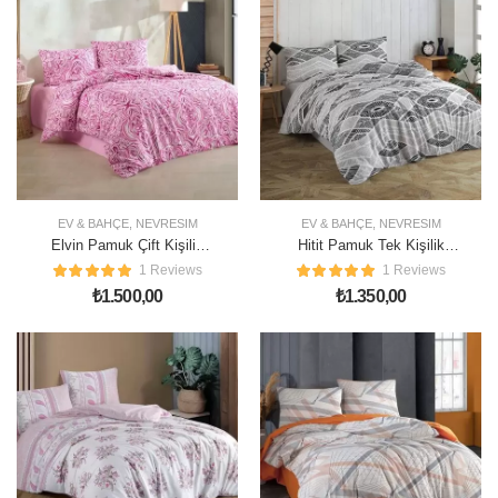
EV & BAHÇE
,
NEVRESIM
EV & BAHÇE
,
NEVRESIM
Elvin Pamuk Çift Kişilik
Hitit Pamuk Tek Kişilik
Nevresim Takımı
Nevresim Takımı
1 Reviews
1 Reviews
₺
1.500,00
₺
1.350,00