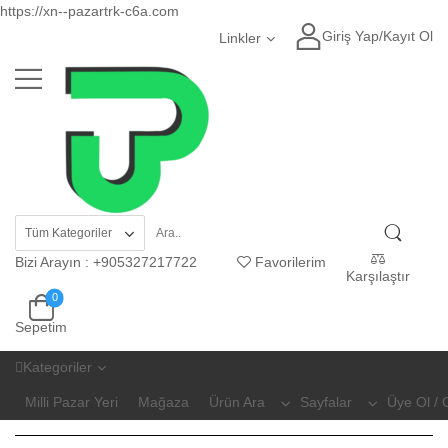
https://xn--pazartrk-c6a.com
Giriş Yap
/
Kayıt Ol
Linkler
Bizi Arayın
:
+905327217722
Favorilerim
Karşılaştır
0
Sepetim
Kategoriler
Milli Pazar Yeri
Mağaza
Ürün Ara
Sayfalar
Üye Ol / 