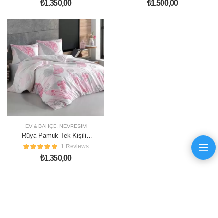
₺
1.350,00
₺
1.500,00
EV & BAHÇE
,
NEVRESIM
Rüya Pamuk Tek Kişilik
Nevresim Takımı
1 Reviews
₺
1.350,00