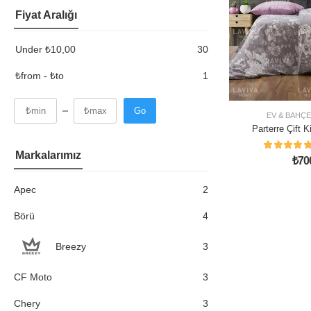
Fiyat Aralığı
Under
₺
10,00
30
₺from - ₺to
1
Go
EV & BAHÇE
Parterre Çift K
Tak
Markalarımız
₺
70
Apec
2
Börü
4
Breezy
3
CF Moto
3
Chery
3