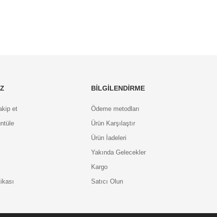
IZ
BILGILENDIRME
akip et
Ödeme metodları
ntüle
Ürün Karşılaştır
Ürün İadeleri
Yakında Gelecekler
Kargo
tikası
Satıcı Olun