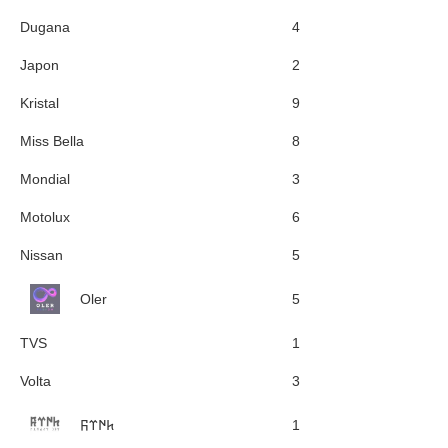
Dugana
4
Japon
2
Kristal
9
Miss Bella
8
Mondial
3
Motolux
6
Nissan
5
Oler
5
TVS
1
Volta
3
𐱅𐰇𐰼𐰜
1