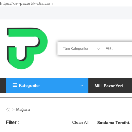
https://xn--pazartrk-c6a.com
Kategoriler
Milli Pazar Yeri
>
Mağaza
Filter :
Clean All
Sıralama Tercihi: