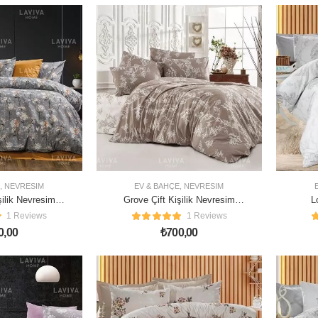
,
NEVRESIM
EV & BAHÇE
,
NEVRESIM
işilik Nevresim
Grove Çift Kişilik Nevresim
L
ımı
Takımı
1 Reviews
1 Reviews
0,00
₺
700,00