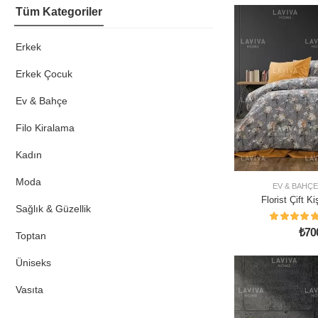
Tüm Kategoriler
Erkek
Erkek Çocuk
Ev & Bahçe
Filo Kiralama
Kadın
Moda
EV & BAHÇE
Florist Çift K
Sağlık & Güzellik
Tak
₺
70
Toptan
Üniseks
Vasıta