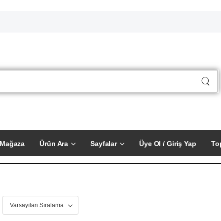
Mağaza
Ürün Ara
Sayfalar
Üye Ol / Giriş Yap
To