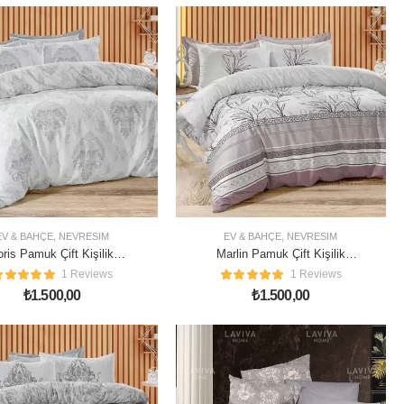
EV & BAHÇE
,
NEVRESIM
EV & BAHÇE
,
NEVRESIM
oris Pamuk Çift Kişilik
Marlin Pamuk Çift Kişilik
Nevresim Takımı
Nevresim Takımı
1 Reviews
1 Reviews
₺
1.500,00
₺
1.500,00