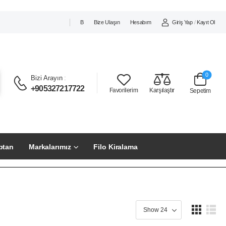
Giriş Yap
/
Kayıt Ol
B
Bize Ulaşın
Hesabım
0
Bizi Arayın
:
+905327217722
Favorilerim
Karşılaştır
Sepetim
ptan
Markalarımız
Filo Kiralama