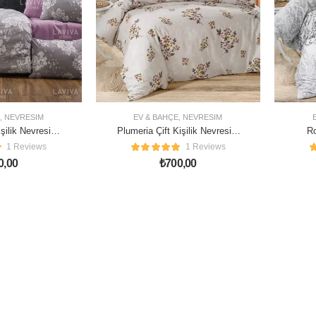
,
NEVRESIM
EV & BAHÇE
,
NEVRESIM
işilik Nevresim
Plumeria Çift Kişilik Nevresim
Ro
ımı
Takımı
1 Reviews
1 Reviews
0,00
₺
700,00