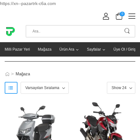
https://xn--pazartrk-c6a.com
0
Milli Pazar Yeri
Mağaza
Ürün Ara
Sayfalar
Üye Ol / Giriş Y
>
Mağaza