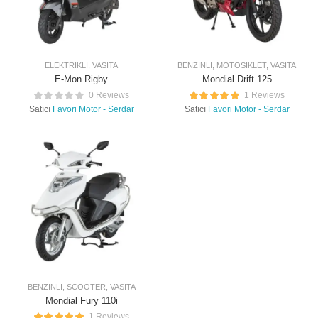
ELEKTRIKLI
,
VASITA
BENZINLI
,
MOTOSIKLET
,
VASITA
E-Mon Rigby
Mondial Drift 125
0 Reviews
1 Reviews
Satıcı
Favori Motor - Serdar
Satıcı
Favori Motor - Serdar
BENZINLI
,
SCOOTER
,
VASITA
Mondial Fury 110i
1 Reviews