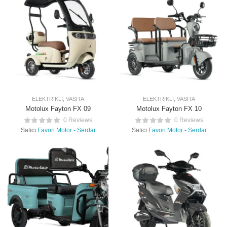
ELEKTRIKLI
,
VASITA
ELEKTRIKLI
,
VASITA
Motolux Fayton FX 09
Motolux Fayton FX 10
0 Reviews
0 Reviews
Satıcı
Favori Motor - Serdar
Satıcı
Favori Motor - Serdar