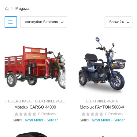
>
Mağaza
3 TEKERLI KASALI
,
ELEKTRIKLI
,
VASITA
ELEKTRIKLI
,
VASITA
Motolux CARGO 44000
Motolux FAYTON 5000-X
0 Reviews
0 Reviews
Satıcı
Favori Motor - Serdar
Satıcı
Favori Motor - Serdar