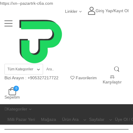
https://xn--pazartrk-c6a.com
Giriş Yap
/
Kayıt Ol
Linkler
Bizi Arayın
:
+905327217722
Favorilerim
Karşılaştır
0
Sepetim
Kategoriler
Milli Pazar Yeri
Mağaza
Ürün Ara
Sayfalar
Üye Ol / 