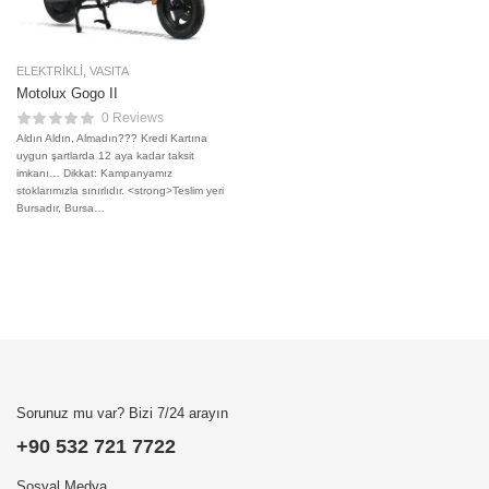
ELEKTRIKLI
,
VASITA
Motolux Gogo II
0 Reviews
Aldın Aldın, Almadın??? Kredi Kartına
uygun şartlarda 12 aya kadar taksit
imkanı… Dikkat: Kampanyamız
stoklarımızla sınırlıdır. <strong>Teslim yeri
Bursadır, Bursa…
Sorunuz mu var? Bizi 7/24 arayın
+90 532 721 7722
Sosyal Medya