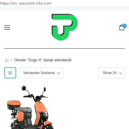
https://xn--pazartrk-c6a.com
0
>
Ürünler “Gogo II” olarak etiketlendi