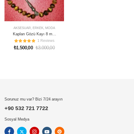
AKSESUAR
,
ERKEK
,
MODA
Kaplan Gözü Kayı 8 mm
Tesbih
1 Reviews
₺
1.500,00
₺
3.000,00
Sorunuz mu var? Bizi 7/24 arayın
+90 532 721 7722
Sosyal Medya