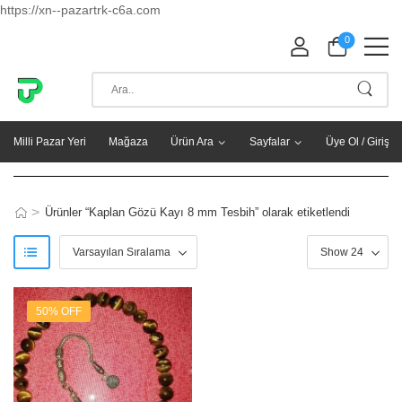
https://xn--pazartrk-c6a.com
0
Milli Pazar Yeri
Mağaza
Ürün Ara
Sayfalar
Üye Ol / Giriş Y
>
Ürünler “Kaplan Gözü Kayı 8 mm Tesbih” olarak etiketlendi
50% OFF