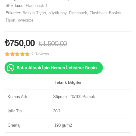
Stok kodu:
Flashback-1
Etiketler:
Baskılı Tişört
,
büyük boy
,
Flashback
,
Flashback Baskılı
Tişört
,
owersize
₺
750,00
₺
1.500,00
2 Reviews
Satın Almak İçin Hemen İletişime Geçin
Teknik Bilgiler
Kumaş Adı
Süprem – %100 Pamuk
İplik Tipi
20/1
Gramaj
190 gr/m2