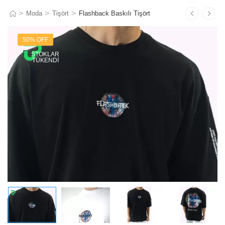
>
>
>
Moda
Tişört
Flashback Baskılı Tişört
50% OFF
STOKLAR
TÜKENDI