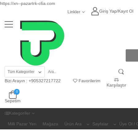
https://xn--pazartrk-c6a.com
Giriş Yap
/
Kayıt Ol
Linkler
Bizi Arayın
:
+905327217722
Favorilerim
Karşılaştır
0
Sepetim
Kategoriler
Milli Pazar Yeri
Mağaza
Ürün Ara
Sayfalar
Üye Ol / 