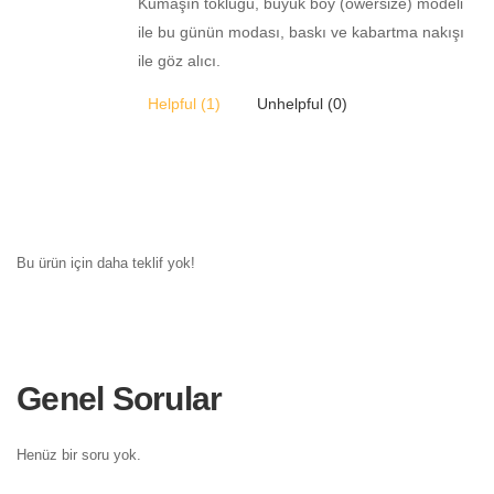
Kumaşın tokluğu, büyük boy (owersize) modeli
ile bu günün modası, baskı ve kabartma nakışı
ile göz alıcı.
Helpful (
1
)
Unhelpful (
0
)
Bu ürün için daha teklif yok!
Genel Sorular
Henüz bir soru yok.