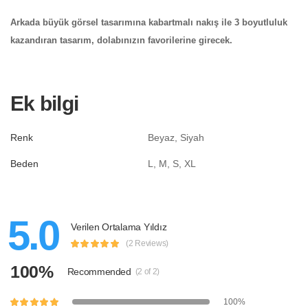
Arkada büyük görsel tasarımına kabartmalı nakış ile 3 boyutluluk
kazandıran tasarım, dolabınızın favorilerine girecek.
Ek bilgi
Renk
Beyaz, Siyah
Beden
L, M, S, XL
5.0
Verilen Ortalama Yıldız
(2 Reviews)
100%
Recommended
(2 of 2)
100%