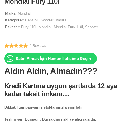
Mondial Fury 110i
Marka:
Mondial
Kategoriler:
Benzinli
,
Scooter
,
Vasıta
Etiketler:
Fury 110i
,
Mondial
,
Mondial Fury 110i
,
Scooter
1 Reviews
Satın Almak İçin Hemen İletişime Geçin
Aldın Aldın, Almadın???
Kredi Kartına uygun şartlarda 12 aya
kadar taksit imkanı…
Dikkat: Kampanyamız stoklarımızla sınırlıdır.
Teslim yeri Bursadır, Bursa dışı nakliye alıcıya aittir.