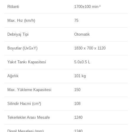
Rölanti
1700±100 min-¹
Max. Hız (km/h)
75
Debriyaj Tipi
Otomatik
Boyutlar (UxGxY)
1830 x 700 x 1120
Yakıt Tankı Kapasitesi
5.0±0.5 L
Ağırlık
101 kg
Max. Yükleme Kapasitesi
150
Silindir Hacmi (cm³)
108
Tekerlekler Arası Mesafe
1240
Dingil Mesafesi (mm)
1240