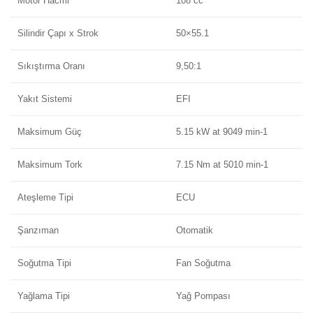
Motor Hacmi
108 cc
Silindir Çapı x Strok
50×55.1
Sıkıştırma Oranı
9,50:1
Yakıt Sistemi
EFI
Maksimum Güç
5.15 kW at 9049 min-1
Maksimum Tork
7.15 Nm at 5010 min-1
Ateşleme Tipi
ECU
Şanzıman
Otomatik
Soğutma Tipi
Fan Soğutma
Yağlama Tipi
Yağ Pompası