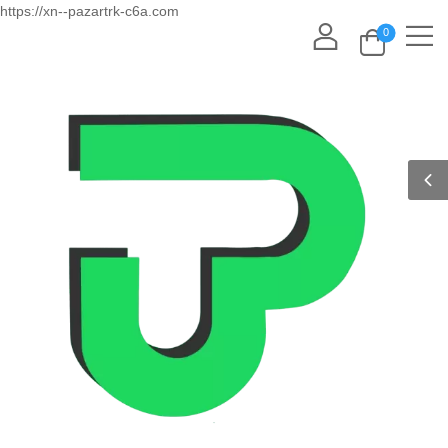
https://xn--pazartrk-c6a.com
0