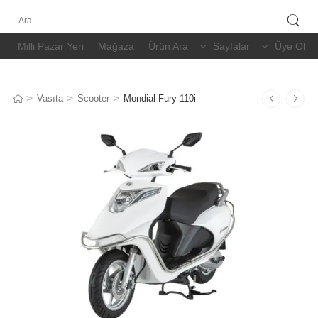
Milli Pazar Yeri
Mağaza
Ürün Ara
Sayfalar
Üye Ol / 
>
>
>
Vasıta
Scooter
Mondial Fury 110i