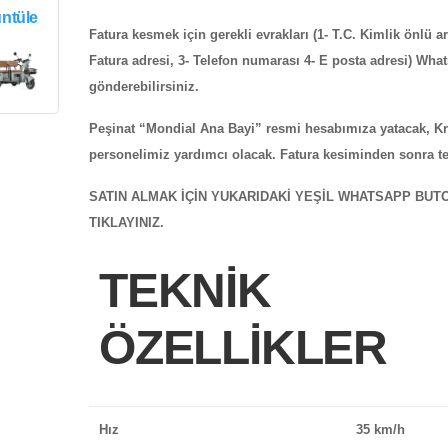
ntüle
Fatura kesmek için gerekli evrakları (1- T.C. Kimlik önlü ark
Fatura adresi, 3- Telefon numarası 4- E posta adresi) Wh
gönderebilirsiniz.
Peşinat “Mondial Ana Bayi” resmi hesabımıza yatacak, Kre
personelimiz yardımcı olacak. Fatura kesiminden sonra t
SATIN ALMAK İÇİN YUKARIDAKİ YEŞİL WHATSAPP BU
TIKLAYINIZ.
TEKNİK
ÖZELLİKLER
Hız
35 km/h