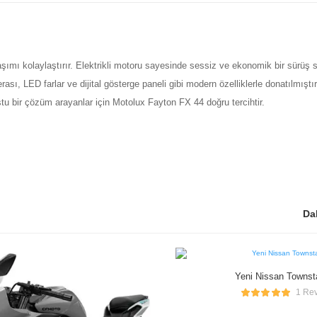
şımı kolaylaştırır. Elektrikli motoru sayesinde sessiz ve ekonomik bir sürüş s
ası, LED farlar ve dijital gösterge paneli gibi modern özelliklerle donatılmışt
ostu bir çözüm arayanlar için Motolux Fayton FX 44 doğru tercihtir.
Da
Yeni Nissan Townst
1 Re