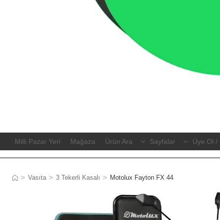
Milli Pazar Yeri
Mağaza
Ürün Ara
Sayfalar
Üye Ol / 
>
>
>
Vasıta
3 Tekerli Kasalı
Motolux Fayton FX 44