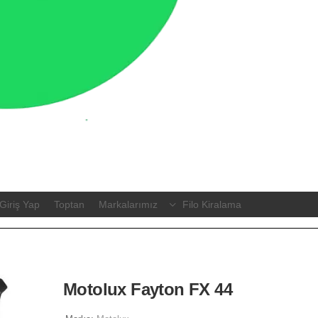
Giriş Yap
Toptan
Markalarımız
Filo Kiralama
Motolux Fayton FX 44