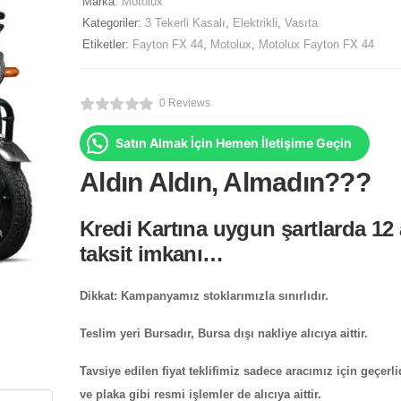
Marka:
Motolux
Kategoriler:
3 Tekerli Kasalı
,
Elektrikli
,
Vasıta
Etiketler:
Fayton FX 44
,
Motolux
,
Motolux Fayton FX 44
0 Reviews
Satın Almak İçin Hemen İletişime Geçin
Aldın Aldın, Almadın???
Kredi Kartına uygun şartlarda 12
taksit imkanı…
Dikkat: Kampanyamız stoklarımızla sınırlıdır.
Teslim yeri Bursadır, Bursa dışı nakliye alıcıya aittir.
Tavsiye edilen fiyat teklifimiz sadece aracımız için geçerli
ve plaka gibi resmi işlemler de alıcıya aittir.