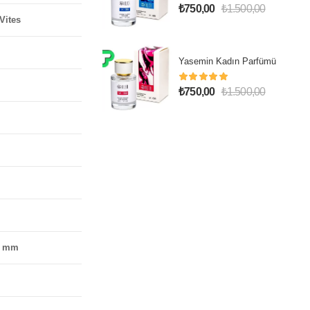
₺
750,00
₺
1.500,00
 Vites
Yasemin Kadın Parfümü
₺
750,00
₺
1.500,00
0 mm