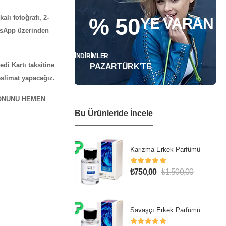
alı fotoğrafı, 2-
% 50
YE VARAN
atsApp üzerinden
İNDIRIMLER
di Kartı taksitine
PAZARTÜRK'TE
eslimat yapacağız.
TONUNU HEMEN
Bu Ürünleride İncele
Karizma Erkek Parfümü
₺
750,00
₺
1.500,00
Savaşçı Erkek Parfümü