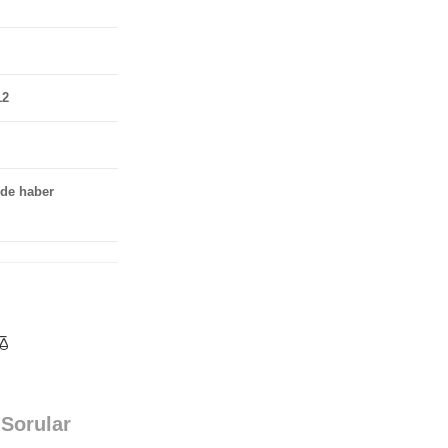
12
nde haber
Sorular