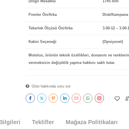
Dingil Mesafesi
1745 mm
Frenler Ön/Arka
Disk/Kampana
Tekerlek Ölçüsü Ön/Arka
3.00-12 – 3.00-
Kabin Seçeneği
(Opsiyonel)
Motolux, ürünün teknik özellikleri, donanım ve renkleri
vermeksizin değişiklik yapma hakkını saklı tutar.
Ürün hakkında soru sor
Bilgileri
Teklifler
Mağaza Politikaları