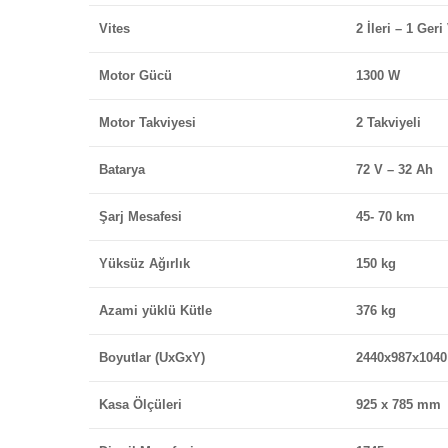
Vites
2 İleri – 1 Geri
Motor Gücü
1300 W
Motor Takviyesi
2 Takviyeli
Batarya
72 V – 32 Ah
Şarj Mesafesi
45- 70 km
Yüksüz Ağırlık
150 kg
Azami yüklü Kütle
376 kg
Boyutlar (UxGxY)
2440x987x104
Kasa Ölçüleri
925 x 785 mm