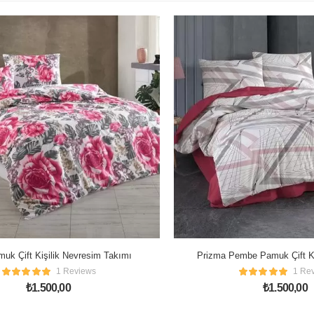
uk Çift Kişilik Nevresim Takımı
Prizma Pembe Pamuk Çift Ki
Takımı
1 Reviews
1 Re
₺
1.500,00
₺
1.500,00