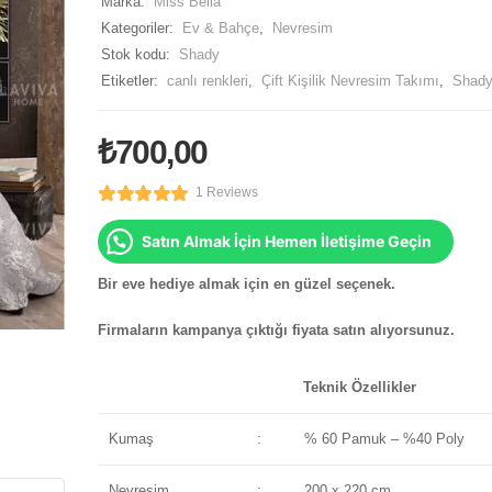
Marka:
Miss Bella
Kategoriler:
Ev & Bahçe
,
Nevresim
Stok kodu:
Shady
Etiketler:
canlı renkleri
,
Çift Kişilik Nevresim Takımı
,
Shad
₺
700,00
1 Reviews
Satın Almak İçin Hemen İletişime Geçin
Bir eve hediye almak için en güzel seçenek.
Firmaların kampanya çıktığı fiyata satın alıyorsunuz.
Teknik Özellikler
Kumaş
:
% 60 Pamuk – %40 Poly
Nevresim
:
200 x 220 cm