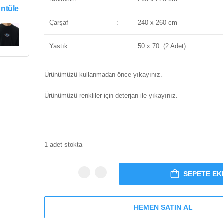
ntüle
Çarşaf
:
240 x 260 cm
Yastık
:
50 x 70 (2 Adet)
Ürünümüzü kullanmadan önce yıkayınız.
Ürünümüzü renkliler için deterjan ile yıkayınız.
1 adet stokta
SEPETE EK
HEMEN SATIN AL