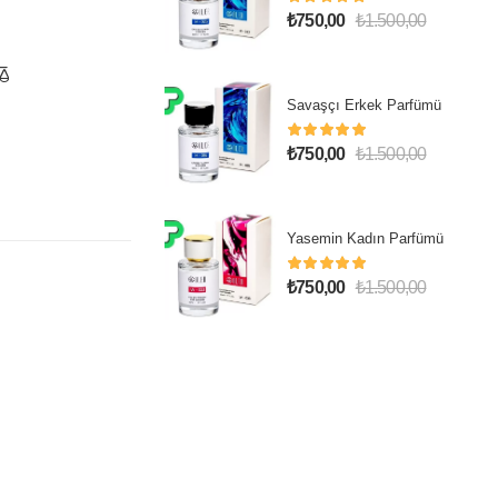
₺
750,00
₺
1.500,00
Savaşçı Erkek Parfümü
₺
750,00
₺
1.500,00
Yasemin Kadın Parfümü
₺
750,00
₺
1.500,00