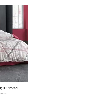
şilik Nevresim
Royal Pamuk Çift Kişilik Nevresim Takımı
views
1 Reviews
₺
1.500,00