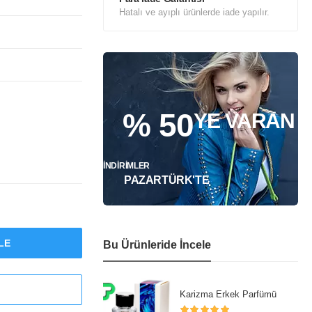
Hatalı ve ayıplı ürünlerde iade yapılır.
% 50
YE VARAN
İNDIRIMLER
PAZARTÜRK'TE
LE
Bu Ürünleride İncele
Karizma Erkek Parfümü