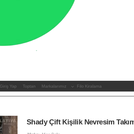
Giriş Yap
Toptan
Markalarımız
Filo Kiralama
Shady Çift Kişilik Nevresim Takı