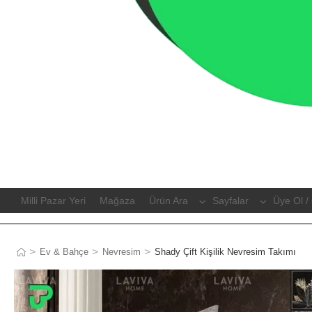
Milli Pazar Yeri
Mağaza
Ürün Ara
Sayfalar
Üye Ol / 
>
>
>
Ev & Bahçe
Nevresim
Shady Çift Kişilik Nevresim Takımı