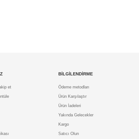
IZ
BILGILENDIRME
akip et
Ödeme metodları
ntüle
Ürün Karşılaştır
Ürün İadeleri
Yakında Gelecekler
Kargo
tikası
Satıcı Olun