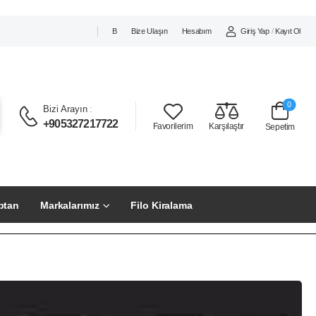
Giriş Yap
/
Kayıt Ol
B
Bize Ulaşın
Hesabım
0
Bizi Arayın
:
+905327217722
Favorilerim
Karşılaştır
Sepetim
ptan
Markalarımız
Filo Kiralama