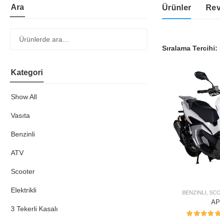
Ara
Ürünler
Rev
Sıralama Tercihi:
Kategori
Show All
Vasıta
Benzinli
ATV
Scooter
Elektrikli
BENZINLI
,
SC
AP
3 Tekerli Kasalı