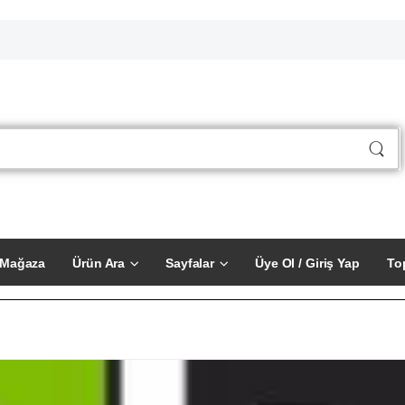
Mağaza
Ürün Ara
Sayfalar
Üye Ol / Giriş Yap
To