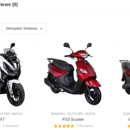
iews (
0
)
OOTER
,
VASITA
BENZINLI
,
SCOOTER
,
VASITA
ELE
X7
PS3 Scooter
V
1 Reviews
1 Reviews