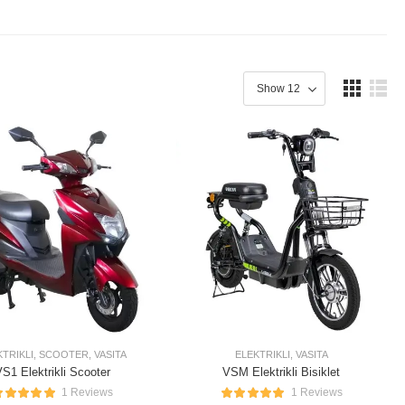
KTRIKLI
,
SCOOTER
,
VASITA
ELEKTRIKLI
,
VASITA
S1 Elektrikli Scooter
VSM Elektrikli Bisiklet
1 Reviews
1 Reviews