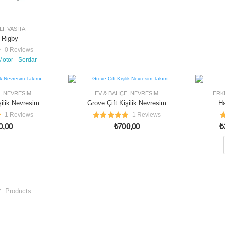
LI
,
VASITA
 Rigby
0 Reviews
Motor - Serdar
50%
,
NEVRESIM
EV & BAHÇE
,
NEVRESIM
ERK
işilik Nevresim
Grove Çift Kişilik Nevresim
Ha
ımı
Takımı
1 Reviews
1 Reviews
0,00
₺
700,00
₺
2
Products