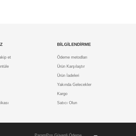
IZ
BILGILENDIRME
akip et
Ödeme metodları
ntüle
Ürün Karşılaştır
Ürün İadeleri
Yakında Gelecekler
Kargo
tikası
Satıcı Olun
ParamPos Güvenli Ödeme