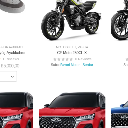
SPOR AYAKKABI
MOTOSIKLET
,
VASITA
yüş Ayakkabısı
CF Moto 250CL-X
1 Reviews
0 Reviews
Satıcı
Favori Motor - Serdar
Sat
₺
5.000,00