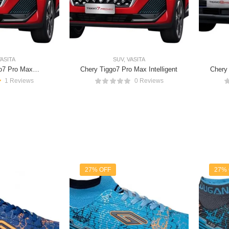
VASITA
SUV
,
VASITA
o7 Pro Max
Chery Tiggo7 Pro Max Intelligent
Chery 
tional
1 Reviews
0 Reviews
27% OFF
27%