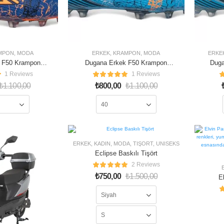
MPON
,
MODA
ERKEK
,
KRAMPON
,
MODA
ERKE
 F50 Krampon
Dugana Erkek F50 Krampon
Duga
uruncu
Turkuaz Lacivert
1 Reviews
1 Reviews
₺
1.100,00
₺
800,00
₺
1.100,00
50% OFF
ERKEK
,
KADIN
,
MODA
,
TIŞÖRT
,
ÜNISEKS
Eclipse Baskılı Tişört
STOKLAR
TÜKENDI
2 Reviews
₺
750,00
₺
1.500,00
E