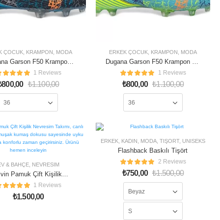
K ÇOCUK
,
KRAMPON
,
MODA
ERKEK ÇOCUK
,
KRAMPON
,
MODA
na Garson F50 Krampon
Dugana Garson F50 Krampon Su
Füme Turkuaz
Yeşil Fıstık Sarı
1 Reviews
1 Reviews
₺
800,00
₺
1.100,00
₺
800,00
₺
1.100,00
50% OFF
ERKEK
,
KADIN
,
MODA
,
TIŞÖRT
,
ÜNISEKS
Flashback Baskılı Tişört
STOKLAR
TÜKENDI
2 Reviews
EV & BAHÇE
,
NEVRESIM
₺
750,00
₺
1.500,00
lvin Pamuk Çift Kişilik
Nevresim Takımı
1 Reviews
₺
1.500,00