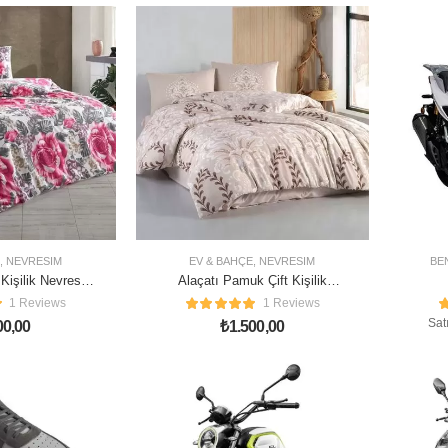
,
NEVRESIM
EV & BAHÇE
,
NEVRESIM
BE
Kişilik Nevresim
Alaçatı Pamuk Çift Kişilik
ımı
Nevresim Takımı
1 Reviews
1 Reviews
Sat
00,00
₺
1.500,00