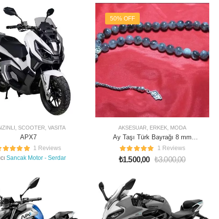
50% OFF
NZINLI
,
SCOOTER
,
VASITA
AKSESUAR
,
ERKEK
,
MODA
APX7
Ay Taşı Türk Bayrağı 8 mm
Tesbih
1 Reviews
1 Reviews
ıcı
Sancak Motor - Serdar
₺
1.500,00
₺
3.000,00