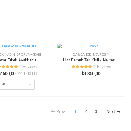
 OFF
EK
,
KADIN
,
SPOR AYAKKABI
EV & BAHÇE
,
NEVRESIM
zar Erkek Ayakkabısı
Hitit Pamuk Tek Kişilik Nevresim
Takımı
1 Reviews
1 Reviews
2.500,00
₺
5.000,00
₺
1.350,00
Prev
1
2
3
Next