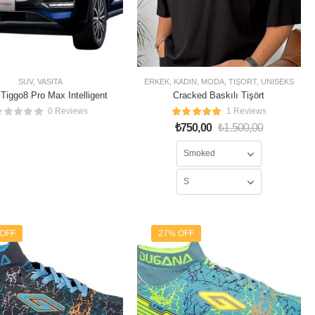
SUV
,
VASITA
ERKEK
,
KADIN
,
MODA
,
TIŞÖRT
,
ÜNISEKS
Tiggo8 Pro Max Intelligent
Cracked Baskılı Tişört
0 Reviews
1 Reviews
₺
750,00
₺
1.500,00
 OFF
27% OFF