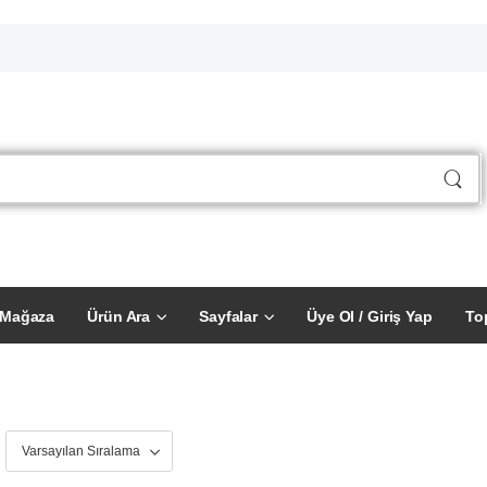
Mağaza
Ürün Ara
Sayfalar
Üye Ol / Giriş Yap
To