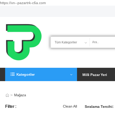
https://xn--pazartrk-c6a.com
Kategoriler
Milli Pazar Yeri
>
Mağaza
Filter :
Clean All
Sıralama Tercihi: