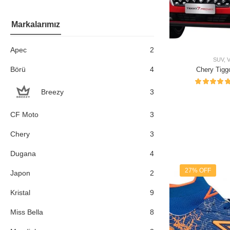
Markalarımız
Apec
2
SUV
,
Börü
4
Chery Tigg
Excep
Breezy
3
CF Moto
3
Chery
3
Dugana
4
27% OFF
Japon
2
Kristal
9
Miss Bella
8