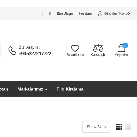
Giriş Yap
/
Kayıt Ol
B
Bize Ulaşın
Hesabım
0
Bizi Arayın
:
+905327217722
Favorilerim
Karşılaştır
Sepetim
ptan
Markalarımız
Filo Kiralama