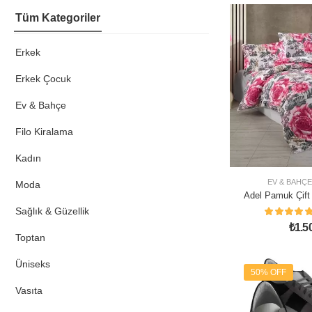
Tüm Kategoriler
Erkek
Erkek Çocuk
Ev & Bahçe
Filo Kiralama
Kadın
EV & BAHÇE
Moda
Adel Pamuk Çift 
Tak
Sağlık & Güzellik
₺
1.5
Toptan
Üniseks
50% OFF
Vasıta