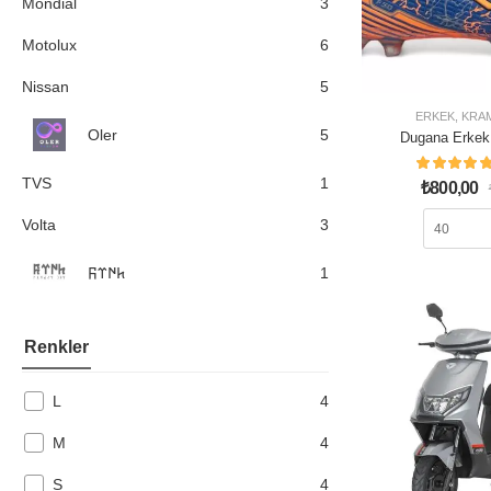
Mondial
3
Motolux
6
Nissan
5
ERKEK
,
KRA
Oler
5
Dugana Erkek
Mavi T
TVS
1
₺
800,00
Volta
3
𐱅𐰇𐰼𐰜
1
Renkler
L
4
M
4
S
4