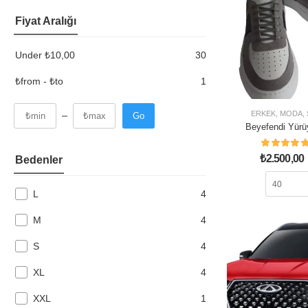
Fiyat Aralığı
Under
₺
10,00
30
₺from - ₺to
1
ERKEK
,
MODA
,
Go
Beyefendi Yürü
₺
2.500,00
Bedenler
L
4
M
4
S
4
XL
4
XXL
1