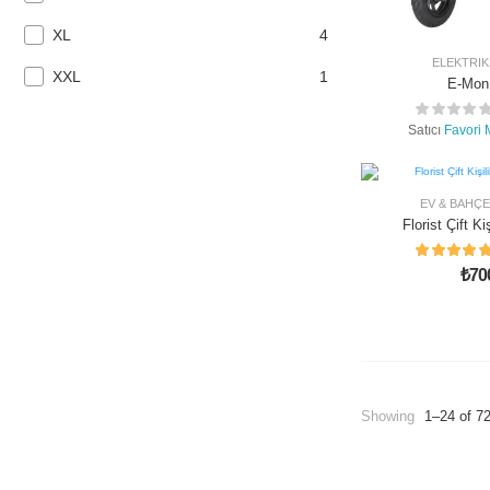
XL
4
ELEKTRIK
XXL
1
E-Mon
Satıcı
Favori 
EV & BAHÇE
Florist Çift K
Tak
₺
70
Showing
1–24 of 7