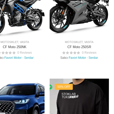
MOTOSIKLET
,
VASITA
MOTOSIKLET
,
VASITA
CF Moto 250NK
CF Moto 250SR
0 Reviews
0 Reviews
ıcı
Favori Motor - Serdar
Satıcı
Favori Motor - Serdar
50% OFF
STOKLAR
TÜKENDI